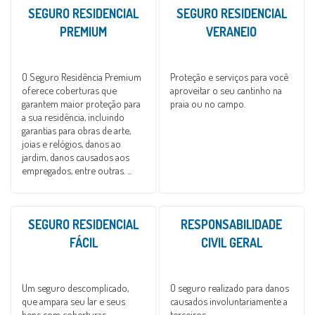
SEGURO RESIDENCIAL
SEGURO RESIDENCIAL
PREMIUM
VERANEIO
O Seguro Residência Premium
Proteção e serviços para você
oferece coberturas que
aproveitar o seu cantinho na
garantem maior proteção para
praia ou no campo.
a sua residência, incluindo
garantias para obras de arte,
joias e relógios, danos ao
jardim, danos causados aos
empregados, entre outras. ...
SEGURO RESIDENCIAL
RESPONSABILIDADE
FÁCIL
CIVIL GERAL
Um seguro descomplicado,
O seguro realizado para danos
que ampara seu lar e seus
causados involuntariamente a
bens com coberturas
terceiros.