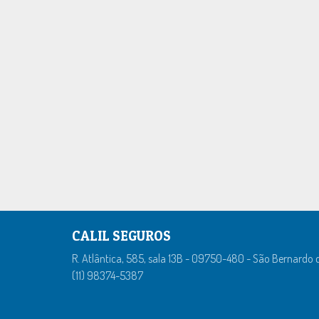
CALIL SEGUROS
R. Atlântica, 585, sala 13B - 09750-480 - São Bernard
(11) 98374-5387