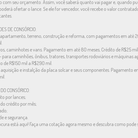
 com seu orçamento. Assim, você saberá quanto vai pagar e, quando pud
poderá ofertar o lance. Se ele for vencedor, você recebe o valor contratado
tantes.
ES DE CONSÓRCIO:
, apartamento, terreno, construção e reforma, com pagamentos em até 2
l.
ros, caminhotes e vans. Pagamento em até 80 meses; Crédito de R$25 mil 
- para caminhões, ônibus, tratores, transportes rodoviários e máquinas 
to de R$150 mil a R$290 mil.
 aquisição e instalção da placa solcar e seus componentes. Pagamento e
il.
 DO CONSÓRICO:
to por lances;
ndo crédito por mês;
ado;
e e segurança.
ocura está aqui! Faça uma cotação agora mesmo e descubra como pode ser