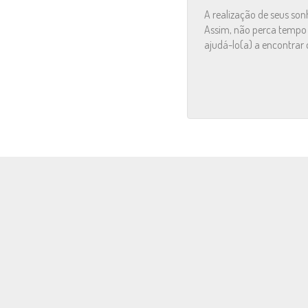
A realização de seus so
Assim, não perca tempo e
ajudá-lo(a) a encontrar