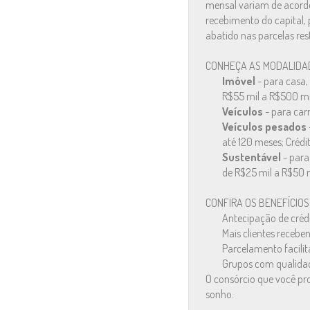
mensal variam de acordo
recebimento do capital, 
abatido nas parcelas res
CONHEÇA AS MODALIDAD
Imóvel
- para casa
R$55 mil a R$500 mi
Veículos
- para car
Veículos pesados
até 120 meses; Crédi
Sustentável
- para
de R$25 mil a R$50 m
CONFIRA OS BENEFÍCIOS
Antecipação de crédi
Mais clientes recebe
Parcelamento facilit
Grupos com qualidad
O consórcio que você pr
sonho.